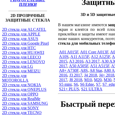
Защитны
ПЛЕНКИ
3D и 5D защитные
2D ПРОЗРАЧНЫЕ
ЗАЩИТНЫЕ СТЕКЛА
В нашем магазине имеются
защ
экран и клеятся по всей пл
2D стекла для ALCATEL
приклейки и защиты имеют наи
2D стекла для APPLE
ниже наших конкурентов, поэт
2D стекла для ASUS
стекла для мобильных телефо
2D стекла для Google Pixel
2D стекла для HTC
A01 A015F
,
A01 Core A013F
,
A0
2D стекла для HUAWEI
A10S
,
A11 A115F
,
A12 A125F
,
A
2D стекла для LEECO
2015
,
A3 2016
,
A3 2017
,
A30 A3
2D стекла для LENOVO
2017
,
A50 A505F
,
A51 A515F
,
A
2D стекла для LG
A8+ A730F
,
A8S
,
A8 Star
,
A80 A
2D стекла для MEIZU
2016
,
J3 2017
,
J4 2018
,
J4+ 2018
2D стекла для
2017
,
J8 2018
,
M10
,
M20
,
M30
,
MOTOROLLA
S5 mini
,
S6
,
S6 Edge
,
S7
,
S7_edg
2D стекла для NOKIA
S21+ PLUS
,
S21 ULTRA
2D стекла для ONEPLUS
2D стекла для OPPO
2D стекла для RealMe
Быстрый пере
2D стекла для SAMSUNG
2D стекла для SONY
2D стекла для TECNO