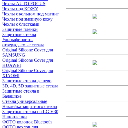
Чехлы AUTO FOCUS
Чехлы под КОЖУ
Чехлы с кольцом под магнит
Чехлы под змеиную кожу
Чехлы с блестками
Защитные пленки
Защитные стекла
Ультрафиолето-
отверждаемые стекла
Original Silicone Cover для
SAMSUNG
Original Silicone Cover для
HUAWEI
Original Silicone Cover для
XIAOMI
Защитные стекла дешево
3D, 4D, 5D защитные стекла
Защитные стекла в
Балашихе
Стекла универсальные
Наклейка защитного стекла
Защитные стекла на LG V30
Нанопленки
ФОТО колонок Bluetooth
ФOTO чехлов для