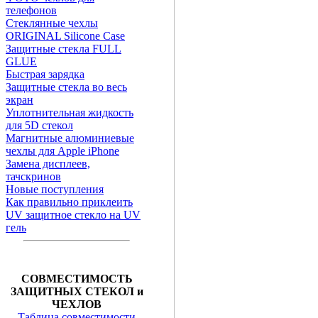
телефонов
Стеклянные чехлы
ORIGINAL Silicone Case
Защитные стекла FULL
GLUE
Быстрая зарядка
Защитные стекла во весь
экран
Уплотнительная жидкость
для 5D стекол
Магнитные алюминиевые
чехлы для Apple iPhone
Замена дисплеев,
тачскринов
Новые поступления
Как правильно приклеить
UV защитное стекло на UV
гель
СОВМЕСТИМОСТЬ
ЗАЩИТНЫХ СТЕКОЛ и
ЧЕХЛОВ
Таблица совместимости