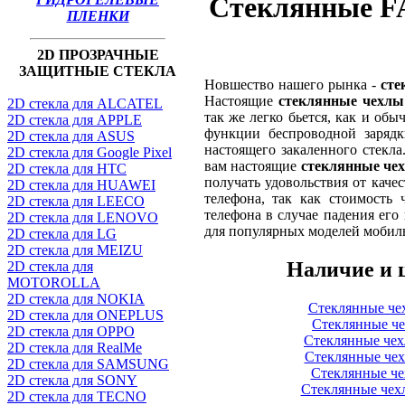
Стеклянные F
ПЛЕНКИ
2D ПРОЗРАЧНЫЕ
ЗАЩИТНЫЕ СТЕКЛА
Новшество нашего рынка -
сте
Настоящие
стеклянные чехлы
2D стекла для ALCATEL
так же легко бьется, как и обы
2D стекла для APPLE
функции беспроводной зарядк
2D стекла для ASUS
настоящего закаленного стекла
2D стекла для Google Pixel
вам настоящие
стеклянные че
2D стекла для HTC
получать удовольствия от каче
2D стекла для HUAWEI
телефона, так как стоимость
2D стекла для LEECO
телефона в случае падения его
2D стекла для LENOVO
для популярных моделей мобил
2D стекла для LG
2D стекла для MEIZU
Наличие и 
2D стекла для
MOTOROLLA
2D стекла для NOKIA
Стеклянные чех
2D стекла для ONEPLUS
Стеклянные че
2D стекла для OPPO
Стеклянные чех
2D стекла для RealMe
Стеклянные чех
2D стекла для SAMSUNG
Стеклянные че
2D стекла для SONY
Стеклянные чехл
2D стекла для TECNO