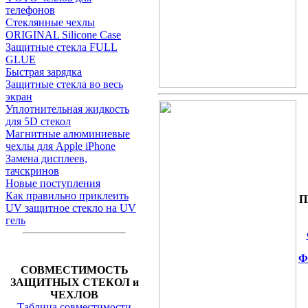
телефонов
Стеклянные чехлы
ORIGINAL Silicone Case
Защитные стекла FULL
GLUE
Быстрая зарядка
Защитные стекла во весь
экран
Уплотнительная жидкость
для 5D стекол
Магнитные алюминиевые
чехлы для Apple iPhone
Замена дисплеев,
тачскринов
Новые поступления
Как правильно приклеить
П
UV защитное стекло на UV
гель
Ф
СОВМЕСТИМОСТЬ
ЗАЩИТНЫХ СТЕКОЛ и
ЧЕХЛОВ
Таблица совместимости