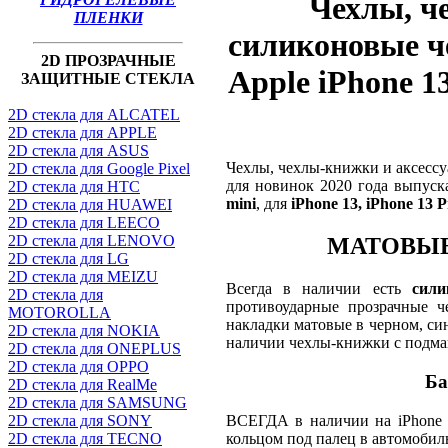
Чехлы, ч
ПЛЕНКИ
силиконовые ч
2D ПРОЗРАЧНЫЕ
Apple iPhone 13
ЗАЩИТНЫЕ СТЕКЛА
2D стекла для ALCATEL
2D стекла для APPLE
2D стекла для ASUS
Чехлы, чехлы-книжки и аксесс
2D стекла для Google Pixel
для новинок 2020 года выпуск
2D стекла для HTC
mini
, для
iPhone 13, iPhone 13 
2D стекла для HUAWEI
2D стекла для LEECO
2D стекла для LENOVO
МАТОВЫЕ 
2D стекла для LG
2D стекла для MEIZU
Всегда в наличии есть
сили
2D стекла для
противоударные прозрачные ч
MOTOROLLA
накладки матовые в черном, син
2D стекла для NOKIA
наличии чехлы-книжки с подм
2D стекла для ONEPLUS
2D стекла для OPPO
Ба
2D стекла для RealMe
2D стекла для SAMSUNG
ВСЕГДА в наличии на iPhone 
2D стекла для SONY
кольцом под палец в автомобил
2D стекла для TECNO