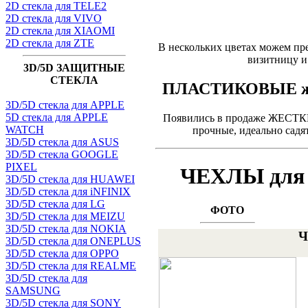
2D стекла для TELE2
2D стекла для VIVO
2D стекла для XIAOMI
2D стекла для ZTE
В нескольких цветах можем п
визитницу и
3D/5D ЗАЩИТНЫЕ
СТЕКЛА
ПЛАСТИКОВЫЕ жест
3D/5D стекла для APPLE
5D стекла для APPLE
Появились в продаже ЖЕСТ
WATCH
прочные, идеально садя
3D/5D стекла для ASUS
3D/5D стекла GOOGLE
PIXEL
ЧЕХЛЫ для i
3D/5D стекла для HUAWEI
3D/5D стекла для iNFINIX
3D/5D стекла для LG
ФОТО
3D/5D стекла для MEIZU
3D/5D стекла для NOKIA
Ч
3D/5D стекла для ONEPLUS
3D/5D стекла для OPPO
3D/5D стекла для REALME
3D/5D стекла для
SAMSUNG
3D/5D стекла для SONY