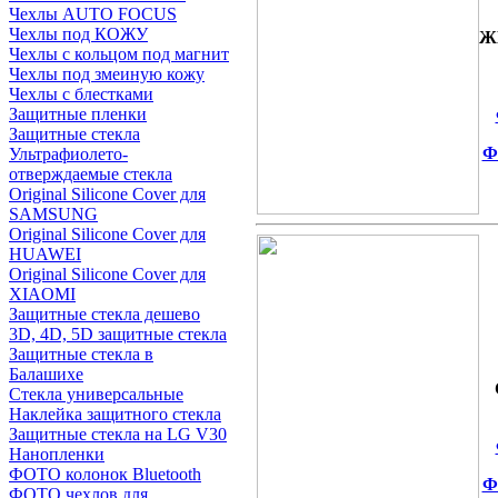
Чехлы AUTO FOCUS
Чехлы под КОЖУ
Ж
Чехлы с кольцом под магнит
Чехлы под змеиную кожу
Чехлы с блестками
Защитные пленки
Защитные стекла
Ф
Ультрафиолето-
отверждаемые стекла
Original Silicone Cover для
SAMSUNG
Original Silicone Cover для
HUAWEI
Original Silicone Cover для
XIAOMI
Защитные стекла дешево
3D, 4D, 5D защитные стекла
Защитные стекла в
Балашихе
Стекла универсальные
Наклейка защитного стекла
Защитные стекла на LG V30
Нанопленки
ФОТО колонок Bluetooth
Ф
ФOTO чехлов для