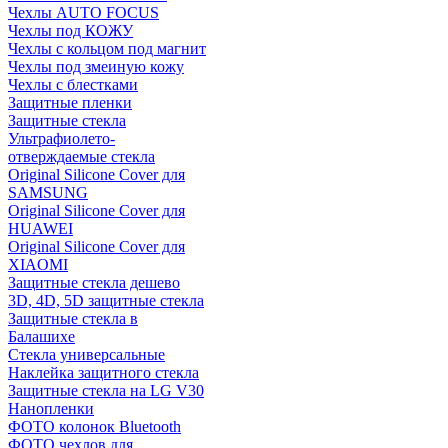
Чехлы AUTO FOCUS
Чехлы под КОЖУ
Чехлы с кольцом под магнит
Чехлы под змеиную кожу
Чехлы с блестками
Защитные пленки
Защитные стекла
Ультрафиолето-
отверждаемые стекла
Original Silicone Cover для
SAMSUNG
Original Silicone Cover для
HUAWEI
Original Silicone Cover для
XIAOMI
Защитные стекла дешево
3D, 4D, 5D защитные стекла
Защитные стекла в
Балашихе
Стекла универсальные
Наклейка защитного стекла
Защитные стекла на LG V30
Нанопленки
ФОТО колонок Bluetooth
ФOTO чехлов для