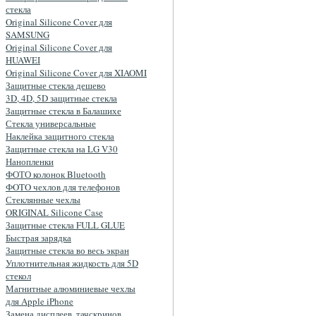
стекла
Original Silicone Cover для
SAMSUNG
Original Silicone Cover для
HUAWEI
Original Silicone Cover для XIAOMI
Защитные стекла дешево
3D, 4D, 5D защитные стекла
Защитные стекла в Балашихе
Стекла универсальные
Наклейка защитного стекла
Защитные стекла на LG V30
Нанопленки
ФОТО колонок Bluetooth
ФOTO чехлов для телефонов
Стеклянные чехлы
ORIGINAL Silicone Case
Защитные стекла FULL GLUE
Быстрая зарядка
Защитные стекла во весь экран
Уплотнительная жидкость для 5D
стекол
Магнитные алюминиевые чехлы
для Apple iPhone
Замена дисплеев, тачскринов