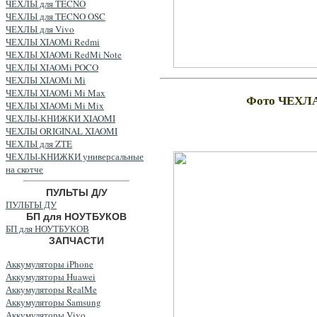
ЧЕХЛЫ для TECNO
ЧЕХЛЫ для TECNO OSC
ЧЕХЛЫ для Vivo
ЧЕХЛЫ XIAOMi Redmi
ЧЕХЛЫ XIAOMi RedMi Note
ЧЕХЛЫ XIAOMi POCO
ЧЕХЛЫ XIAOMi Mi
ЧЕХЛЫ XIAOMi Mi Max
Фото ЧЕХЛ
ЧЕХЛЫ XIAOMi Mi Mix
ЧЕХЛЫ-КНИЖКИ XIAOMI
ЧЕХЛЫ ORIGINAL XIAOMI
ЧЕХЛЫ для ZTE
ЧЕХЛЫ-КНИЖКИ универсальные
на скотче
ПУЛЬТЫ Д/У
ПУЛЬТЫ ДУ
БП для НОУТБУКОВ
БП для НОУТБУКОВ
ЗАПЧАСТИ
Аккумуляторы iPhone
Аккумуляторы Huawei
Аккумуляторы RealMe
Аккумуляторы Samsung
Аккумуляторы Vivo