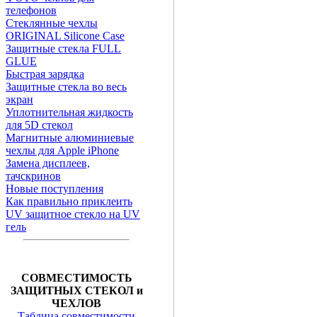
телефонов
Стеклянные чехлы
ORIGINAL Silicone Case
Защитные стекла FULL
GLUE
Быстрая зарядка
Защитные стекла во весь
экран
Уплотнительная жидкость
для 5D стекол
Магнитные алюминиевые
чехлы для Apple iPhone
Замена дисплеев,
тачскринов
Новые поступления
Как правильно приклеить
UV защитное стекло на UV
гель
СОВМЕСТИМОСТЬ
ЗАЩИТНЫХ СТЕКОЛ и
ЧЕХЛОВ
Таблица совместимости