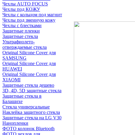
Чехлы AUTO FOCUS
Чехлы под КОЖУ
Чехлы с кольцом под магнит
Чехлы под змеиную кожу
Чехлы с блестками
Защитные пленки
Защитные стекла
Ультрафиолето-
отверждаемые стекла
Original Silicone Cover для
SAMSUNG
Original Silicone Cover для
HUAWEI
Original Silicone Cover для
XIAOMI
Защитные стекла дешево
3D, 4D, 5D защитные стекла
Защитные стекла в
Балашихе
Стекла универсальные
Наклейка защитного стекла
Защитные стекла на LG V30
Нанопленки
ФОТО колонок Bluetooth
ФOTO чехлов для