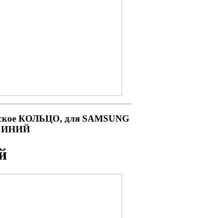
ское КОЛЬЦО, для SAMSUNG
т СИНИЙ
й