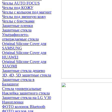
Чехлы AUTO FOCUS
Чехлы под КОЖУ
Чехлы с кольцом под магнит
Чехлы под змеиную кожу
Чехлы с блестками
Защитные пленки
Защитные стекла
Ультрафиолето-
отверждаемые стекла
Original Silicone Cover для
SAMSUNG
Original Silicone Cover для
HUAWEI
Original Silicone Cover для
XIAOMI
Защитные стекла дешево
3D, 4D, 5D защитные стекла
Защитные стекла в
Балашихе
Стекла универсальные
Наклейка защитного стекла
Защитные стекла на LG V30
Нанопленки
ФОТО колонок Bluetooth
ФOTO чехлов для