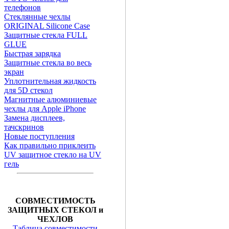
телефонов
Стеклянные чехлы
ORIGINAL Silicone Case
Защитные стекла FULL
GLUE
Быстрая зарядка
Защитные стекла во весь
экран
Уплотнительная жидкость
для 5D стекол
Магнитные алюминиевые
чехлы для Apple iPhone
Замена дисплеев,
тачскринов
Новые поступления
Как правильно приклеить
UV защитное стекло на UV
гель
СОВМЕСТИМОСТЬ
ЗАЩИТНЫХ СТЕКОЛ и
ЧЕХЛОВ
Таблица совместимости