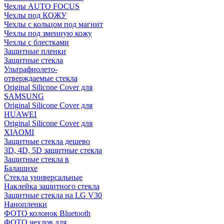
Чехлы AUTO FOCUS
Чехлы под КОЖУ
Чехлы с кольцом под магнит
Чехлы под змеиную кожу
Чехлы с блестками
Защитные пленки
Защитные стекла
Ультрафиолето-
отверждаемые стекла
Original Silicone Cover для
SAMSUNG
Original Silicone Cover для
HUAWEI
Original Silicone Cover для
XIAOMI
Защитные стекла дешево
3D, 4D, 5D защитные стекла
Защитные стекла в
Балашихе
Стекла универсальные
Наклейка защитного стекла
Защитные стекла на LG V30
Нанопленки
ФОТО колонок Bluetooth
ФOTO чехлов для