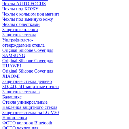
Чехлы AUTO FOCUS
Чехлы под КОЖУ
Чехлы с кольцом под магнит
Чехлы под змеиную кожу
Чехлы с блестками
Защитные пленки
Защитные стекла
Ультрафиолето-
отверждаемые стекла
Original Silicone Cover для
SAMSUNG
Original Silicone Cover для
HUAWEI
Original Silicone Cover для
XIAOMI
Защитные стекла дешево
3D, 4D, 5D защитные стекла
Защитные стекла в
Балашихе
Стекла универсальные
Наклейка защитного стекла
Защитные стекла на LG V30
Нанопленки
ФОТО колонок Bluetooth
ФOTO чехлов для