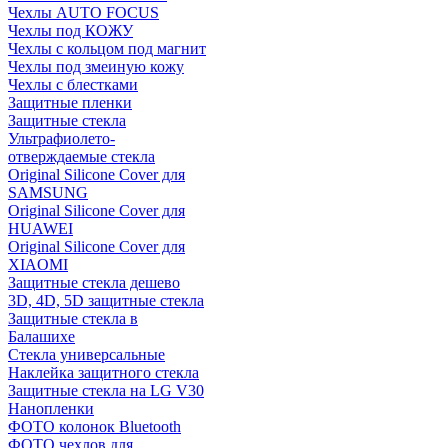
Чехлы AUTO FOCUS
Чехлы под КОЖУ
Чехлы с кольцом под магнит
Чехлы под змеиную кожу
Чехлы с блестками
Защитные пленки
Защитные стекла
Ультрафиолето-
отверждаемые стекла
Original Silicone Cover для
SAMSUNG
Original Silicone Cover для
HUAWEI
Original Silicone Cover для
XIAOMI
Защитные стекла дешево
3D, 4D, 5D защитные стекла
Защитные стекла в
Балашихе
Стекла универсальные
Наклейка защитного стекла
Защитные стекла на LG V30
Нанопленки
ФОТО колонок Bluetooth
ФOTO чехлов для