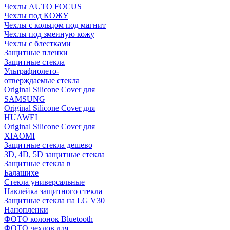
Чехлы AUTO FOCUS
Чехлы под КОЖУ
Чехлы с кольцом под магнит
Чехлы под змеиную кожу
Чехлы с блестками
Защитные пленки
Защитные стекла
Ультрафиолето-
отверждаемые стекла
Original Silicone Cover для
SAMSUNG
Original Silicone Cover для
HUAWEI
Original Silicone Cover для
XIAOMI
Защитные стекла дешево
3D, 4D, 5D защитные стекла
Защитные стекла в
Балашихе
Стекла универсальные
Наклейка защитного стекла
Защитные стекла на LG V30
Нанопленки
ФОТО колонок Bluetooth
ФOTO чехлов для