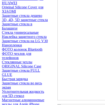
HUAWEI
Original Silicone Cover для
XIAOMI
Защитные стекла дешево
3D, 4D, 5D защитные стекла
Защитные стекла в
Балашихе
Стекла универсальные
Наклейка защитного стекла
Защитные стекла на LG V30
Нанопленки
ФОТО колонок Bluetooth
ФOTO чехлов для
телефонов
Стеклянные чехлы
ORIGINAL Silicone Case
Защитные стекла FULL
GLUE
Быстрая зарядка
Защитные стекла во весь
экран
Уплотнительная жидкость
для 5D стекол
Магнитные алюминиевые
чехлы для Apple iPhone