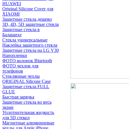
HUAWEI
Original Silicone Cover для
XIAOMI
Защитные стекла дешево
3D, 4D, 5D защитные стекла
Защитные стекла в
Балашихе
Стекла универсальные
Наклейка защитного стекла
Защитные стекла на LG V30
Нанопленки
ФОТО колонок Bluetooth
ФOTO чехлов для
телефонов
Стеклянные чехлы
ORIGINAL Silicone Case
Защитные стекла FULL
GLUE
Быстрая зарядка
Защитные стекла во весь
экран
Уплотнительная жидкость
для 5D стекол
Магнитные алюминиевые
чехлы для Apple iPhone