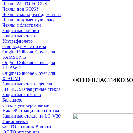
Чехлы AUTO FOCUS
Чехлы под КОЖУ
Чехлы с кольцом под магнит
Чехлы под змеиную кожу
Чехлы с блестками
Защитные пленки
Защитные стекла
Ультрафиолето-
отверждаемые стекла
Original Silicone Cover для
SAMSUNG
Original Silicone Cover для
HUAWEI
Original Silicone Cover для
XIAOMI
ФОТО
ПЛАСТИКОВОГ
Защитные стекла дешево
3D, 4D, 5D защитные стекла
Защитные стекла в
Балашихе
Стекла универсальные
Наклейка защитного стекла
Защитные стекла на LG V30
Нанопленки
ФОТО колонок Bluetooth
ФOTO чехлов для