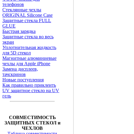
телефонов
Стеклянные чехлы
ORIGINAL Silicone Case
Защитные стекла FULL
GLUE
Быстрая зарядка
Защитные стекла во весь
экран
Уплотнительная жидкость
для 5D стекол
Магнитные алюминиевые
чехлы для Apple iPhone
Замена дисплеев,
тачскринов
Новые поступления
Как правильно приклеить
UV защитное стекло на UV
гель
СОВМЕСТИМОСТЬ
ЗАЩИТНЫХ СТЕКОЛ и
ЧЕХЛОВ
Таблица совместимости