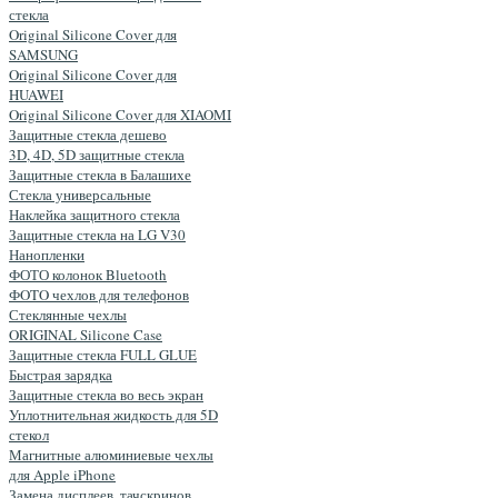
стекла
Original Silicone Cover для
SAMSUNG
Original Silicone Cover для
HUAWEI
Original Silicone Cover для XIAOMI
Защитные стекла дешево
3D, 4D, 5D защитные стекла
Защитные стекла в Балашихе
Стекла универсальные
Наклейка защитного стекла
Защитные стекла на LG V30
Нанопленки
ФОТО колонок Bluetooth
ФOTO чехлов для телефонов
Стеклянные чехлы
ORIGINAL Silicone Case
Защитные стекла FULL GLUE
Быстрая зарядка
Защитные стекла во весь экран
Уплотнительная жидкость для 5D
стекол
Магнитные алюминиевые чехлы
для Apple iPhone
Замена дисплеев, тачскринов