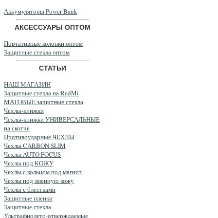
Аккумуляторы Power Bank
АКСЕССУАРЫ ОПТОМ
Портативные колонки оптом
Защитные стекла оптом
СТАТЬИ
НАШ МАГАЗИН
Защитные стекла на RedMi
МАТОВЫЕ защитные стекла
Чехлы-книжки
Чехлы-книжки УНИВЕРСАЛЬНЫЕ
на скотче
Противоударные ЧЕХЛЫ
Чехлы CARBON SLIM
Чехлы AUTO FOCUS
Чехлы под КОЖУ
Чехлы с кольцом под магнит
Чехлы под змеиную кожу
Чехлы с блестками
Защитные пленки
Защитные стекла
Ультрафиолето-отверждаемые