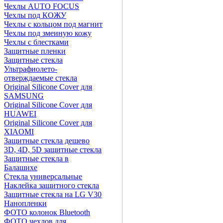
Чехлы AUTO FOCUS
Чехлы под КОЖУ
Чехлы с кольцом под магнит
Чехлы под змеиную кожу
Чехлы с блестками
Защитные пленки
Защитные стекла
Ультрафиолето-
отверждаемые стекла
Original Silicone Cover для
SAMSUNG
Original Silicone Cover для
HUAWEI
Original Silicone Cover для
XIAOMI
Защитные стекла дешево
3D, 4D, 5D защитные стекла
Защитные стекла в
Балашихе
Стекла универсальные
Наклейка защитного стекла
Защитные стекла на LG V30
Нанопленки
ФОТО колонок Bluetooth
ФOTO чехлов для