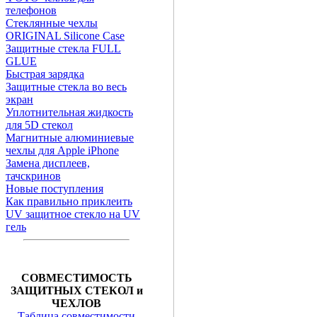
телефонов
Стеклянные чехлы
ORIGINAL Silicone Case
Защитные стекла FULL
GLUE
Быстрая зарядка
Защитные стекла во весь
экран
Уплотнительная жидкость
для 5D стекол
Магнитные алюминиевые
чехлы для Apple iPhone
Замена дисплеев,
тачскринов
Новые поступления
Как правильно приклеить
UV защитное стекло на UV
гель
СОВМЕСТИМОСТЬ
ЗАЩИТНЫХ СТЕКОЛ и
ЧЕХЛОВ
Таблица совместимости