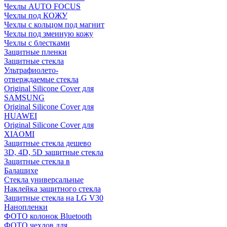
Чехлы AUTO FOCUS
Чехлы под КОЖУ
Чехлы с кольцом под магнит
Чехлы под змеиную кожу
Чехлы с блестками
Защитные пленки
Защитные стекла
Ультрафиолето-
отверждаемые стекла
Original Silicone Cover для
SAMSUNG
Original Silicone Cover для
HUAWEI
Original Silicone Cover для
XIAOMI
Защитные стекла дешево
3D, 4D, 5D защитные стекла
Защитные стекла в
Балашихе
Стекла универсальные
Наклейка защитного стекла
Защитные стекла на LG V30
Нанопленки
ФОТО колонок Bluetooth
ФOTO чехлов для