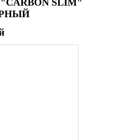
и "CARBON SLIM"
ЧЕРНЫЙ
й