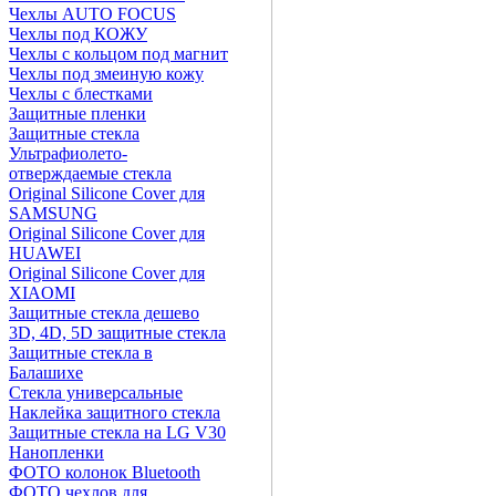
Чехлы AUTO FOCUS
Чехлы под КОЖУ
Чехлы с кольцом под магнит
Чехлы под змеиную кожу
Чехлы с блестками
Защитные пленки
Защитные стекла
Ультрафиолето-
отверждаемые стекла
Original Silicone Cover для
SAMSUNG
Original Silicone Cover для
HUAWEI
Original Silicone Cover для
XIAOMI
Защитные стекла дешево
3D, 4D, 5D защитные стекла
Защитные стекла в
Балашихе
Стекла универсальные
Наклейка защитного стекла
Защитные стекла на LG V30
Нанопленки
ФОТО колонок Bluetooth
ФOTO чехлов для