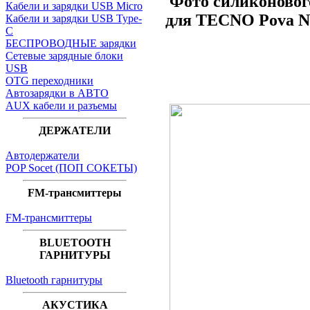
Фото
силиконово
Кабели и зарядки USB Micro
для TECNO Pova Ne
Кабели и зарядки USB Type-
C
БЕСПРОВОДНЫЕ зарядки
Сетевые зарядные блоки
USB
OTG переходники
Автозарядки в АВТО
AUX кабели и разъемы
ДЕРЖАТЕЛИ
Автодержатели
POP Socet (ПОП СОКЕТЫ)
FM-трансмиттеры
FM-трансмиттеры
BLUETOOTH
ГАРНИТУРЫ
Bluetooth гарнитуры
АКУСТИКА