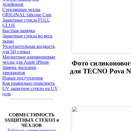
телефонов
Стеклянные чехлы
ORIGINAL Silicone Case
Защитные стекла FULL
GLUE
Быстрая зарядка
Защитные стекла во весь
экран
Уплотнительная жидкость
для 5D стекол
Магнитные алюминиевые
Фото
силиконово
чехлы для Apple iPhone
Замена дисплеев,
для TECNO Pova Ne
тачскринов
Новые поступления
Как правильно приклеить
UV защитное стекло на UV
гель
СОВМЕСТИМОСТЬ
ЗАЩИТНЫХ СТЕКОЛ и
ЧЕХЛОВ
Таблица совместимости