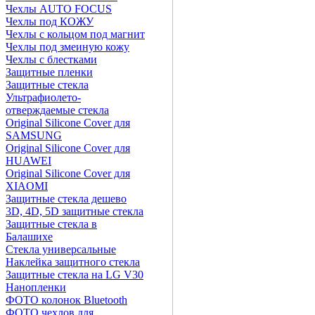
Чехлы AUTO FOCUS
Чехлы под КОЖУ
Чехлы с кольцом под магнит
Чехлы под змеиную кожу
Чехлы с блестками
Защитные пленки
Защитные стекла
Ультрафиолето-
отверждаемые стекла
Original Silicone Cover для
SAMSUNG
Original Silicone Cover для
HUAWEI
Original Silicone Cover для
XIAOMI
Защитные стекла дешево
3D, 4D, 5D защитные стекла
Защитные стекла в
Балашихе
Стекла универсальные
Наклейка защитного стекла
Защитные стекла на LG V30
Нанопленки
ФОТО колонок Bluetooth
ФOTO чехлов для