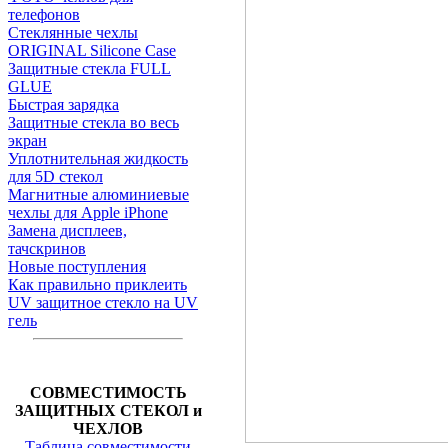
телефонов
Стеклянные чехлы
ORIGINAL Silicone Case
Защитные стекла FULL
GLUE
Быстрая зарядка
Защитные стекла во весь
экран
Уплотнительная жидкость
для 5D стекол
Магнитные алюминиевые
чехлы для Apple iPhone
Замена дисплеев,
тачскринов
Новые поступления
Как правильно приклеить
UV защитное стекло на UV
гель
СОВМЕСТИМОСТЬ
ЗАЩИТНЫХ СТЕКОЛ и
ЧЕХЛОВ
Таблица совместимости