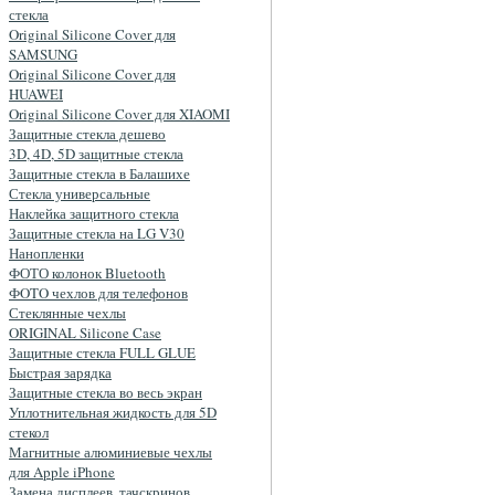
стекла
Original Silicone Cover для
SAMSUNG
Original Silicone Cover для
HUAWEI
Original Silicone Cover для XIAOMI
Защитные стекла дешево
3D, 4D, 5D защитные стекла
Защитные стекла в Балашихе
Стекла универсальные
Наклейка защитного стекла
Защитные стекла на LG V30
Нанопленки
ФОТО колонок Bluetooth
ФOTO чехлов для телефонов
Стеклянные чехлы
ORIGINAL Silicone Case
Защитные стекла FULL GLUE
Быстрая зарядка
Защитные стекла во весь экран
Уплотнительная жидкость для 5D
стекол
Магнитные алюминиевые чехлы
для Apple iPhone
Замена дисплеев, тачскринов