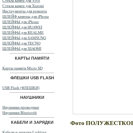
Стекла камер для Vivo
Стекла камер для Xiaomi
Инструменты для ремонта
ШЛЕЙФ камеры для iPhone
ШЛЕЙФЫ для iPhone
ШЛЕЙФЫ для HUAWEI
ШЛЕЙФЫ для REALME
ШЛЕЙФЫ для SAMSUNG
ШЛЕЙФЫ для TECNO
ШЛЕЙФЫ для XIAOMI
КАРТЫ ПАМЯТИ
Карты памяти Micro SD
ФЛЕШКИ USB FLASH
USB Flash (ФЛЕШКИ)
НАУШНИКИ
Наушники проводные
Наушники Bluetooth
Фото ПОЛУЖЕСТКОГО
КАБЕЛИ И ЗАРЯДКИ
Кабели и зарядки Lighting