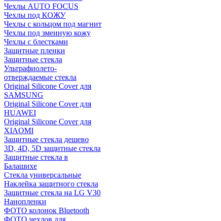
Чехлы AUTO FOCUS
Чехлы под КОЖУ
Чехлы с кольцом под магнит
Чехлы под змеиную кожу
Чехлы с блестками
Защитные пленки
Защитные стекла
Ультрафиолето-
отверждаемые стекла
Original Silicone Cover для
SAMSUNG
Original Silicone Cover для
HUAWEI
Original Silicone Cover для
XIAOMI
Защитные стекла дешево
3D, 4D, 5D защитные стекла
Защитные стекла в
Балашихе
Стекла универсальные
Наклейка защитного стекла
Защитные стекла на LG V30
Нанопленки
ФОТО колонок Bluetooth
ФOTO чехлов для