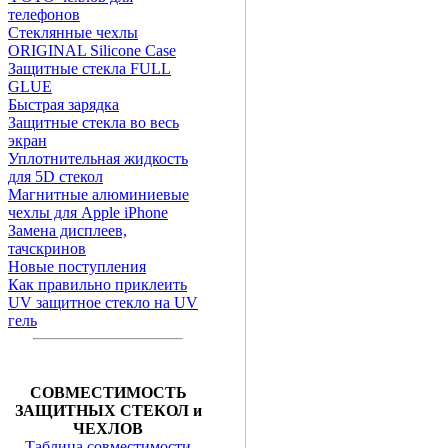
телефонов
Стеклянные чехлы
ORIGINAL Silicone Case
Защитные стекла FULL
GLUE
Быстрая зарядка
Защитные стекла во весь
экран
Уплотнительная жидкость
для 5D стекол
Магнитные алюминиевые
чехлы для Apple iPhone
Замена дисплеев,
тачскринов
Новые поступления
Как правильно приклеить
UV защитное стекло на UV
гель
СОВМЕСТИМОСТЬ
ЗАЩИТНЫХ СТЕКОЛ и
ЧЕХЛОВ
Таблица совместимости