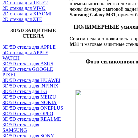
2D стекла для TELE2
премиального качества чехлы 
2D стекла для VIVO
чехлы бампера с матовой задне
2D стекла для XIAOMI
Samsung Galaxy M31
, причем 
2D стекла для ZTE
ПОЛИМЕРНЫЕ усиленны
3D/5D ЗАЩИТНЫЕ
СТЕКЛА
Совсем недавно появились в п
M31
и матовые защитные стекла
3D/5D стекла для APPLE
5D стекла для APPLE
WATCH
Фото силиконовог
3D/5D стекла для ASUS
3D/5D стекла GOOGLE
PIXEL
3D/5D стекла для HUAWEI
3D/5D стекла для iNFINIX
3D/5D стекла для LG
3D/5D стекла для MEIZU
3D/5D стекла для NOKIA
3D/5D стекла для ONEPLUS
3D/5D стекла для OPPO
3D/5D стекла для REALME
3D/5D стекла для
SAMSUNG
3D/5D стекла для SONY