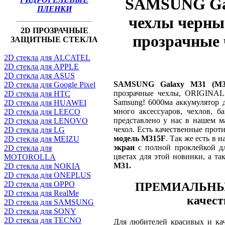
SAMSUNG Gal
ПЛЕНКИ
чехлы черные
2D ПРОЗРАЧНЫЕ
прозрачные
ЗАЩИТНЫЕ СТЕКЛА
2D стекла для ALCATEL
2D стекла для APPLE
2D стекла для ASUS
SAMSUNG Galaxy M31 (M3
2D стекла для Google Pixel
прозрачные чехлы, ORIGINA
2D стекла для HTC
Samsung! 6000ма аккумулятор д
2D стекла для HUAWEI
много аксессуаров, чехлов, 
2D стекла для LEECO
представлено у нас в нашем м
2D стекла для LENOVO
чехол. Есть качественные про
2D стекла для LG
модель M315F
. Так же есть в 
2D стекла для MEIZU
экран
с полной проклейкой 
2D стекла для
цветах для этой новинки, а т
MOTOROLLA
M31.
2D стекла для NOKIA
2D стекла для ONEPLUS
2D стекла для OPPO
ПРЕМИАЛЬНЫЕ ч
2D стекла для RealMe
качес
2D стекла для SAMSUNG
2D стекла для SONY
2D стекла для TECNO
Для любителей красивых и ка