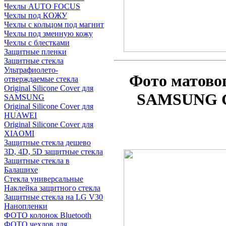
Чехлы AUTO FOCUS
Чехлы под КОЖУ
Чехлы с кольцом под магнит
Чехлы под змеиную кожу
Чехлы с блестками
Защитные пленки
Защитные стекла
Ультрафиолето-
Фото матово
отверждаемые стекла
Original Silicone Cover для
SAMSUNG G
SAMSUNG
Original Silicone Cover для
HUAWEI
Original Silicone Cover для
XIAOMI
Защитные стекла дешево
3D, 4D, 5D защитные стекла
Защитные стекла в
Балашихе
Стекла универсальные
Наклейка защитного стекла
Защитные стекла на LG V30
Нанопленки
ФОТО колонок Bluetooth
ФOTO чехлов для