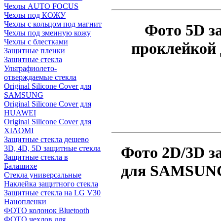
Чехлы AUTO FOCUS
Чехлы под КОЖУ
Чехлы с кольцом под магнит
Фото 5D з
Чехлы под змеиную кожу
Чехлы с блестками
проклейкой 
Защитные пленки
Защитные стекла
Ультрафиолето-
отверждаемые стекла
Original Silicone Cover для
SAMSUNG
Original Silicone Cover для
HUAWEI
Original Silicone Cover для
XIAOMI
Защитные стекла дешево
Фото 2D/3D з
3D, 4D, 5D защитные стекла
Защитные стекла в
Балашихе
для SAMSUNG 
Стекла универсальные
Наклейка защитного стекла
Защитные стекла на LG V30
Нанопленки
ФОТО колонок Bluetooth
ФOTO чехлов для