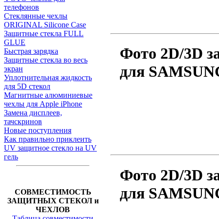
телефонов
Стеклянные чехлы
ORIGINAL Silicone Case
Защитные стекла FULL
GLUE
Фото 2D/3D з
Быстрая зарядка
Защитные стекла во весь
для SAMSUNG 
экран
Уплотнительная жидкость
для 5D стекол
Магнитные алюминиевые
чехлы для Apple iPhone
Замена дисплеев,
тачскринов
Новые поступления
Как правильно приклеить
UV защитное стекло на UV
гель
Фото 2D/3D з
для SAMSUNG 
СОВМЕСТИМОСТЬ
ЗАЩИТНЫХ СТЕКОЛ и
ЧЕХЛОВ
Таблица совместимости