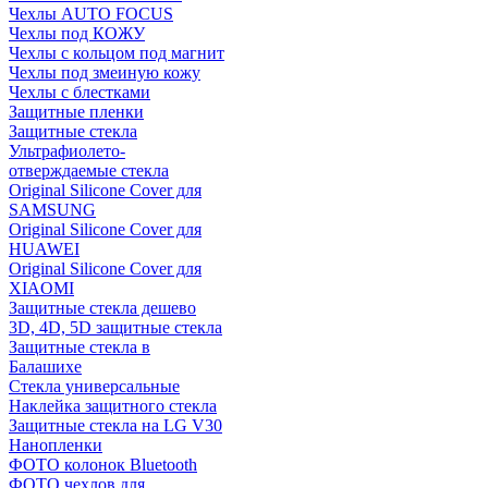
Чехлы AUTO FOCUS
Чехлы под КОЖУ
Чехлы с кольцом под магнит
Чехлы под змеиную кожу
Чехлы с блестками
Защитные пленки
Защитные стекла
Ультрафиолето-
отверждаемые стекла
Original Silicone Cover для
SAMSUNG
Original Silicone Cover для
HUAWEI
Original Silicone Cover для
XIAOMI
Защитные стекла дешево
3D, 4D, 5D защитные стекла
Защитные стекла в
Балашихе
Стекла универсальные
Наклейка защитного стекла
Защитные стекла на LG V30
Нанопленки
ФОТО колонок Bluetooth
ФOTO чехлов для