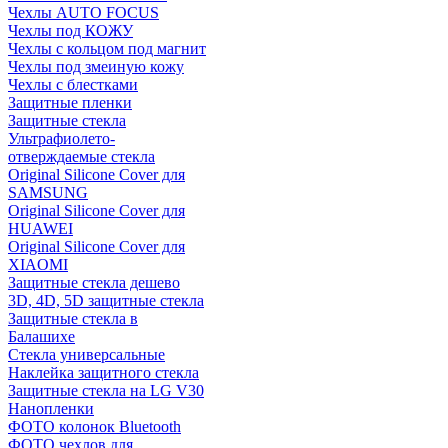
Чехлы AUTO FOCUS
Чехлы под КОЖУ
Чехлы с кольцом под магнит
Чехлы под змеиную кожу
Чехлы с блестками
Защитные пленки
Защитные стекла
Ультрафиолето-
отверждаемые стекла
Original Silicone Cover для
SAMSUNG
Original Silicone Cover для
HUAWEI
Original Silicone Cover для
XIAOMI
Защитные стекла дешево
3D, 4D, 5D защитные стекла
Защитные стекла в
Балашихе
Стекла универсальные
Наклейка защитного стекла
Защитные стекла на LG V30
Нанопленки
ФОТО колонок Bluetooth
ФOTO чехлов для