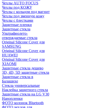
Чехлы AUTO FOCUS
Чехлы под КОЖУ
Чехлы с кольцом под магнит
Чехлы под змеиную кожу
Чехлы с блестками
Защитные пленки
Защитные стекла
Ультрафиолето-
отверждаемые стекла
Original Silicone Cover для
SAMSUNG
Original Silicone Cover для
HUAWEI
Original Silicone Cover для
XIAOMI
Защитные стекла дешево
3D, 4D, 5D защитные стекла
Защитные стекла в
Балашихе
Стекла универсальные
Наклейка защитного стекла
Защитные стекла на LG V30
Нанопленки
ФОТО колонок Bluetooth
ФOTO чехлов для