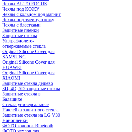
Чехлы AUTO FOCUS
Чехлы под КОЖУ
Чехлы с кольцом под магнит
Чехлы под змеиную кожу
Чехлы с блестками
Защитные пленки
Защитные стекла
Ультрафиолето-
отверждаемые стекла
Original Silicone Cover для
SAMSUNG
Original Silicone Cover для
HUAWEI
Original Silicone Cover для
XIAOMI
Защитные стекла дешево
3D, 4D, 5D защитные стекла
Защитные стекла в
Балашихе
Стекла универсальные
Наклейка защитного стекла
Защитные стекла на LG V30
Нанопленки
ФОТО колонок Bluetooth
ФOTO чехлов для