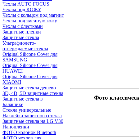
Чехлы AUTO FOCUS
Чехлы под КОЖУ
Чехлы с кольцом под магнит
Чехлы под змеиную кожу
Чехлы с блестками
Защитные пленки
Защитные стекла
Ультрафиолето-
отверждаемые стекла
Original Silicone Cover для
SAMSUNG
Original Silicone Cover для
HUAWEI
Original Silicone Cover для
XIAOMI
Защитные стекла дешево
3D, 4D, 5D защитные стекла
Фото классичес
Защитные стекла в
Балашихе
Стекла универсальные
Наклейка защитного стекла
Защитные стекла на LG V30
Нанопленки
ФОТО колонок Bluetooth
ФOTO чехлов для