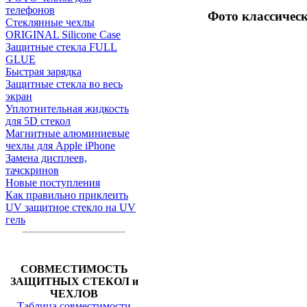
телефонов
Фото классичес
Стеклянные чехлы
ORIGINAL Silicone Case
Защитные стекла FULL
GLUE
Быстрая зарядка
Защитные стекла во весь
экран
Уплотнительная жидкость
для 5D стекол
Магнитные алюминиевые
чехлы для Apple iPhone
Замена дисплеев,
тачскринов
Новые поступления
Как правильно приклеить
UV защитное стекло на UV
гель
СОВМЕСТИМОСТЬ
ЗАЩИТНЫХ СТЕКОЛ и
ЧЕХЛОВ
Таблица совместимости