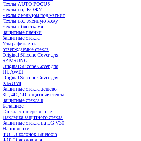
Чехлы AUTO FOCUS
Чехлы под КОЖУ
Чехлы с кольцом под магнит
Чехлы под змеиную кожу
Чехлы с блестками
Защитные пленки
Защитные стекла
Ультрафиолето-
отверждаемые стекла
Original Silicone Cover для
SAMSUNG
Original Silicone Cover для
HUAWEI
Original Silicone Cover для
XIAOMI
Защитные стекла дешево
3D, 4D, 5D защитные стекла
Защитные стекла в
Балашихе
Стекла универсальные
Наклейка защитного стекла
Защитные стекла на LG V30
Нанопленки
ФОТО колонок Bluetooth
ФOTO чехлов для