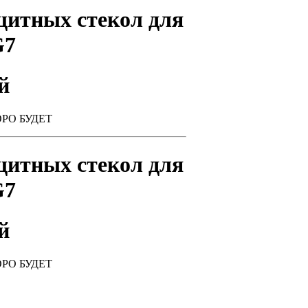
щитных стекол для
G7
й
КОРО БУДЕТ
щитных стекол для
G7
й
КОРО БУДЕТ