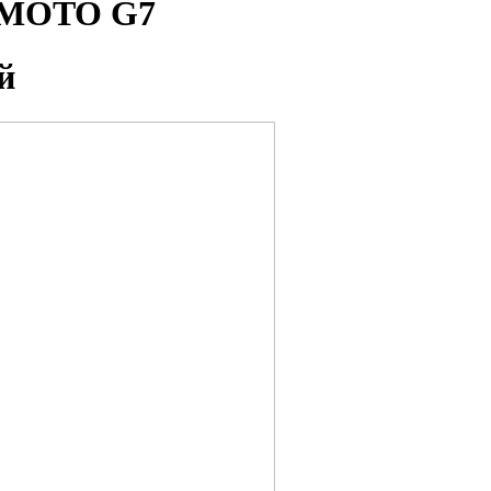
a MOTO G7
й