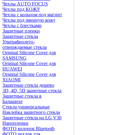
Чехлы AUTO FOCUS
Чехлы под КОЖУ
Чехлы с кольцом под магнит
Чехлы под змеиную кожу
Чехлы с блестками
Защитные пленки
Защитные стекла
Ультрафиолето-
отверждаемые стекла
Original Silicone Cover для
SAMSUNG
Original Silicone Cover для
HUAWEI
Original Silicone Cover для
XIAOMI
Защитные стекла дешево
3D, 4D, 5D защитные стекла
Защитные стекла в
Балашихе
Стекла универсальные
Наклейка защитного стекла
Защитные стекла на LG V30
Нанопленки
ФОТО колонок Bluetooth
ФOTO чехлов для