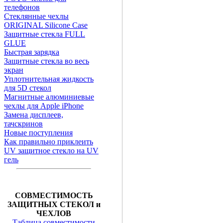
телефонов
Стеклянные чехлы
ORIGINAL Silicone Case
Защитные стекла FULL
GLUE
Быстрая зарядка
Защитные стекла во весь
экран
Уплотнительная жидкость
для 5D стекол
Магнитные алюминиевые
чехлы для Apple iPhone
Замена дисплеев,
тачскринов
Новые поступления
Как правильно приклеить
UV защитное стекло на UV
гель
СОВМЕСТИМОСТЬ
ЗАЩИТНЫХ СТЕКОЛ и
ЧЕХЛОВ
Таблица совместимости