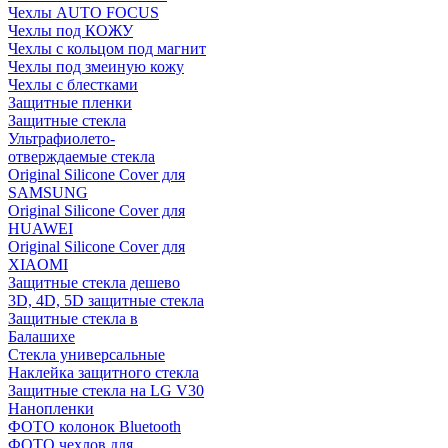
Чехлы AUTO FOCUS
Чехлы под КОЖУ
Чехлы с кольцом под магнит
Чехлы под змеиную кожу
Чехлы с блестками
Защитные пленки
Защитные стекла
Ультрафиолето-
отверждаемые стекла
Original Silicone Cover для
SAMSUNG
Original Silicone Cover для
HUAWEI
Original Silicone Cover для
XIAOMI
Защитные стекла дешево
3D, 4D, 5D защитные стекла
Защитные стекла в
Балашихе
Стекла универсальные
Наклейка защитного стекла
Защитные стекла на LG V30
Нанопленки
ФОТО колонок Bluetooth
ФOTO чехлов для