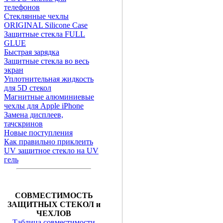
телефонов
Стеклянные чехлы
ORIGINAL Silicone Case
Защитные стекла FULL
GLUE
Быстрая зарядка
Защитные стекла во весь
экран
Уплотнительная жидкость
для 5D стекол
Магнитные алюминиевые
чехлы для Apple iPhone
Замена дисплеев,
тачскринов
Новые поступления
Как правильно приклеить
UV защитное стекло на UV
гель
СОВМЕСТИМОСТЬ
ЗАЩИТНЫХ СТЕКОЛ и
ЧЕХЛОВ
Таблица совместимости