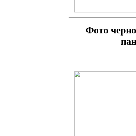
Фото черн
па