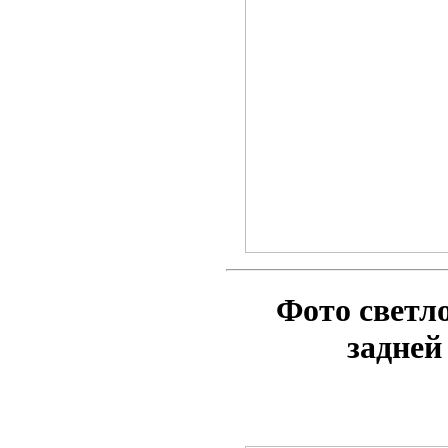
Фото свет
задне