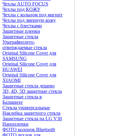
Чехлы AUTO FOCUS
Чехлы под КОЖУ
Чехлы с кольцом под магнит
Чехлы под змеиную кожу
Чехлы с блестками
Защитные пленки
Защитные стекла
Ультрафиолето-
отверждаемые стекла
Original Silicone Cover для
SAMSUNG
Original Silicone Cover для
HUAWEI
Original Silicone Cover для
XIAOMI
Защитные стекла дешево
3D, 4D, 5D защитные стекла
Защитные стекла в
Балашихе
Стекла универсальные
Наклейка защитного стекла
Защитные стекла на LG V30
Нанопленки
ФОТО колонок Bluetooth
ФOTO чехлов для