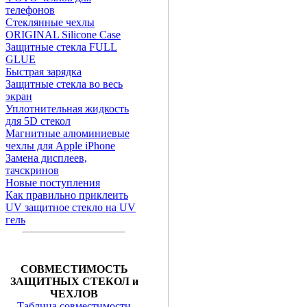
телефонов
Стеклянные чехлы
ORIGINAL Silicone Case
Защитные стекла FULL
GLUE
Быстрая зарядка
Защитные стекла во весь
экран
Уплотнительная жидкость
для 5D стекол
Магнитные алюминиевые
чехлы для Apple iPhone
Замена дисплеев,
тачскринов
Новые поступления
Как правильно приклеить
UV защитное стекло на UV
гель
СОВМЕСТИМОСТЬ
ЗАЩИТНЫХ СТЕКОЛ и
ЧЕХЛОВ
Таблица совместимости