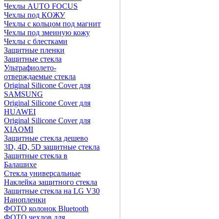
Чехлы AUTO FOCUS
Чехлы под КОЖУ
Чехлы с кольцом под магнит
Чехлы под змеиную кожу
Чехлы с блестками
Защитные пленки
Защитные стекла
Ультрафиолето-
отверждаемые стекла
Original Silicone Cover для
SAMSUNG
Original Silicone Cover для
HUAWEI
Original Silicone Cover для
XIAOMI
Защитные стекла дешево
3D, 4D, 5D защитные стекла
Защитные стекла в
Балашихе
Стекла универсальные
Наклейка защитного стекла
Защитные стекла на LG V30
Нанопленки
ФОТО колонок Bluetooth
ФOTO чехлов для