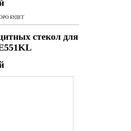
й
КОРО БУДЕТ
щитных стекол для
ZE551KL
й