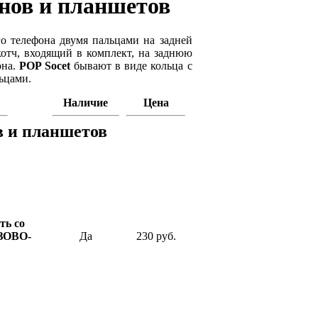
нов и планшетов
о телефона двумя пальцами на задней
котч, входящий в комплект, на заднюю
она.
POP Socet
бывают в виде кольца с
ьцами.
Наличие
Цена
в и планшетов
ь со
ОЗОВО-
Да
230 руб.