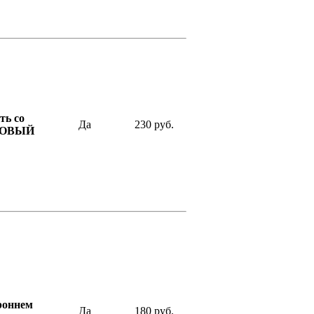
ь со
Да
230 руб.
ОЗОВЫЙ
роннем
Да
180 руб.