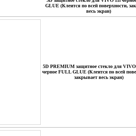
5D защитное стекло для VIVO 11i черн
GLUE
(Клеится по всей поверхности, за
весь экран)
5D PREMIUM защитное стекло для VIVO
черное FULL GLUE
(Клеится по всей пов
закрывает весь экран)