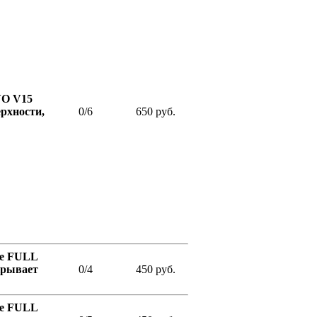
VO V15
ерхности,
0/6
650 руб.
ое FULL
крывает
0/4
450 руб.
ое FULL