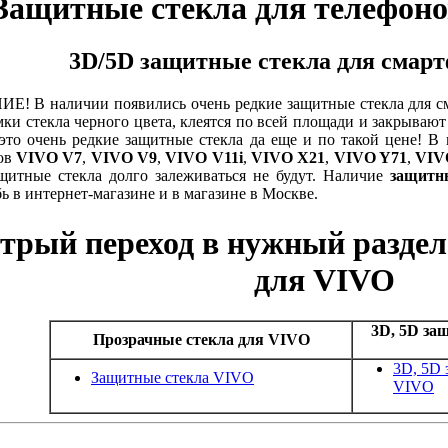
Защитные стекла для телефоно
3D/5D защитные стекла для смар
! В наличии появились очень редкие защитные стекла для 
ки стекла черного цвета, клеятся по всей площади и закрывают
это очень редкие защитные стекла да еще и по такой цене! В
ов
VIVO V7
,
VIVO V9
,
VIVO V11i
,
VIVO X21
,
VIVO Y71
,
VIV
щитные стекла долго залеживаться не будут. Наличие
защитн
бь в интернет-магазине и в магазине в Москве.
трый переход в нужный раздел
для VIVO
3D, 5D за
Прозрачные стекла для VIVO
3D, 5D 
Защитные стекла VIVO
VIVO