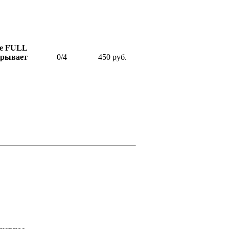
ое FULL
крывает
0/4
450 руб.