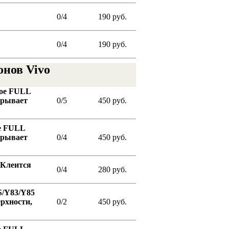
0/4
190 руб.
0/4
190 руб.
онов Vivo
ное FULL
крывает
0/5
450 руб.
ое FULL
крывает
0/4
450 руб.
Клеится
0/4
280 руб.
S/Y83/Y85
ерхности,
0/2
450 руб.