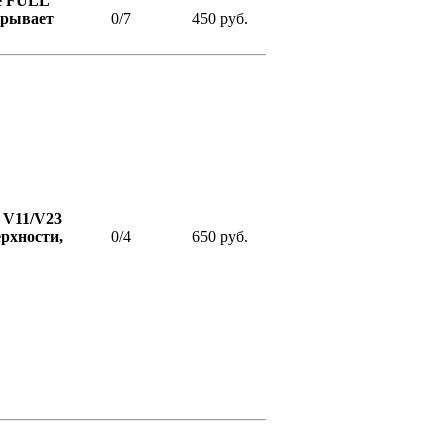
ое FULL
крывает
0/7
450 руб.
 V11/V23
ерхности,
0/4
650 руб.