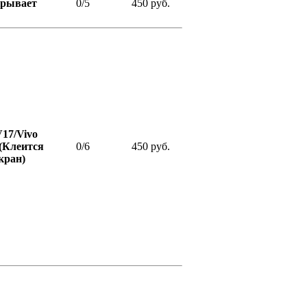
крывает
0/5
450 руб.
17/Vivo
(Клеится
0/6
450 руб.
кран)