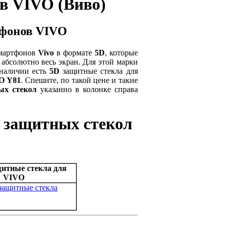
в VIVO (Виво)
тфонов VIVO
смартфонов
Vivo
в формате
5D
, которые
 абсолютно весь экран. Для этой марки
 наличии есть
5D
защитные стекла для
O Y81
. Спешите, по такой цене и такие
ых стекол
указанно в колонке справа
 защитных стекол
щитные стекла для
VIVO
защитные стекла