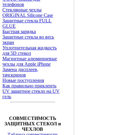
телефонов
Стеклянные чехлы
ORIGINAL Silicone Case
Защитные стекла FULL
GLUE
Быстрая зарядка
Защитные стекла во весь
экран
Уплотнительная жидкость
для 5D стекол
Магнитные алюминиевые
чехлы для Apple iPhone
Замена дисплеев,
тачскринов
Новые поступления
Как правильно приклеить
UV защитное стекло на UV
гель
СОВМЕСТИМОСТЬ
ЗАЩИТНЫХ СТЕКОЛ и
ЧЕХЛОВ
Таблица совместимости