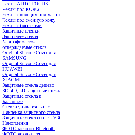
Чехлы AUTO FOCUS
Чехлы под КОЖУ
Чехлы с кольцом под магнит
Чехлы под змеиную кожу
Чехлы с блестками
Защитные пленки
Защитные стекла
Ультрафиолето-
отверждаемые стекла
Original Silicone Cover для
SAMSUNG
Original Silicone Cover для
HUAWEI
Original Silicone Cover для
XIAOMI
Защитные стекла дешево
3D, 4D, 5D защитные стекла
Защитные стекла в
Балашихе
Стекла универсальные
Наклейка защитного стекла
Защитные стекла на LG V30
Нанопленки
ФОТО колонок Bluetooth
ФOTO чехлов для