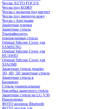
Чехлы AUTO FOCUS
Чехлы под КОЖУ
Чехлы с кольцом под магнит
Чехлы под змеиную кожу
Чехлы с блестками
Защитные пленки
Защитные стекла
Ультрафиолето-
отверждаемые стекла
Original Silicone Cover для
SAMSUNG
Original Silicone Cover для
HUAWEI
Original Silicone Cover для
XIAOMI
Защитные стекла дешево
3D, 4D, 5D защитные стекла
Защитные стекла в
Балашихе
Стекла универсальные
Наклейка защитного стекла
Защитные стекла на LG V30
Нанопленки
ФОТО колонок Bluetooth
ФOTO чехлов для