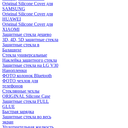
Original Silicone Cover для
SAMSUNG
Original Silicone Cover для
HUAWEI
Original Silicone Cover для
XIAOMI
Защитные стекла дешево
3D, 4D, 5D защитные стекла
Защитные стекла в
Балашихе
Стекла универсальные
Наклейка защитного стекла
Защитные стекла на LG V30
Нанопленки
ФОТО колонок Bluetooth
ФOTO чехлов для
телефонов
Стеклянные чехлы
ORIGINAL Silicone Case
Защитные стекла FULL
GLUE
Быстрая зарядка
Защитные стекла во весь
экран
Уплотнительная жидкость