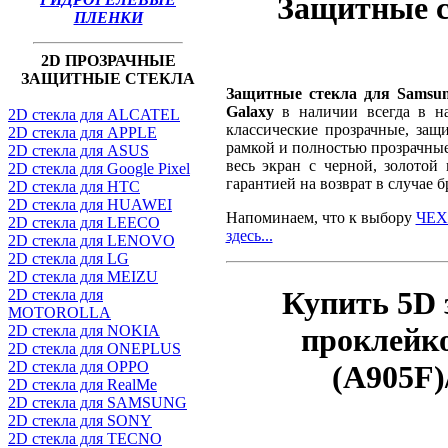
Защитные с
ПЛЕНКИ
2D ПРОЗРАЧНЫЕ
ЗАЩИТНЫЕ СТЕКЛА
Защитные стекла для Samsun
Galaxy
в наличии всегда в на
2D стекла для ALCATEL
классические прозрачные, защ
2D стекла для APPLE
рамкой и полностью прозрачные
2D стекла для ASUS
весь экран с черной, золотой
2D стекла для Google Pixel
гарантией на возврат в случае б
2D стекла для HTC
2D стекла для HUAWEI
Напоминаем, что к выбору
ЧЕХ
2D стекла для LEECO
здесь...
2D стекла для LENOVO
2D стекла для LG
2D стекла для MEIZU
Купить 5D 
2D стекла для
MOTOROLLA
проклейк
2D стекла для NOKIA
2D стекла для ONEPLUS
2D стекла для OPPO
(A905F)
2D стекла для RealMe
2D стекла для SAMSUNG
2D стекла для SONY
2D стекла для TECNO