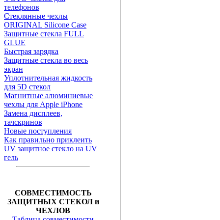
телефонов
Стеклянные чехлы
ORIGINAL Silicone Case
Защитные стекла FULL
GLUE
Быстрая зарядка
Защитные стекла во весь
экран
Уплотнительная жидкость
для 5D стекол
Магнитные алюминиевые
чехлы для Apple iPhone
Замена дисплеев,
тачскринов
Новые поступления
Как правильно приклеить
UV защитное стекло на UV
гель
СОВМЕСТИМОСТЬ
ЗАЩИТНЫХ СТЕКОЛ и
ЧЕХЛОВ
Таблица совместимости