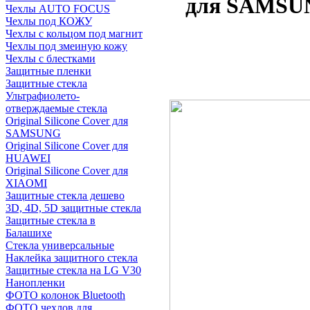
для SAMSUNG
Чехлы AUTO FOCUS
Чехлы под КОЖУ
Чехлы с кольцом под магнит
Чехлы под змеиную кожу
Чехлы с блестками
Защитные пленки
Защитные стекла
Ультрафиолето-
отверждаемые стекла
Original Silicone Cover для
SAMSUNG
Original Silicone Cover для
HUAWEI
Original Silicone Cover для
XIAOMI
Защитные стекла дешево
3D, 4D, 5D защитные стекла
Защитные стекла в
Балашихе
Стекла универсальные
Наклейка защитного стекла
Защитные стекла на LG V30
Нанопленки
ФОТО колонок Bluetooth
ФOTO чехлов для