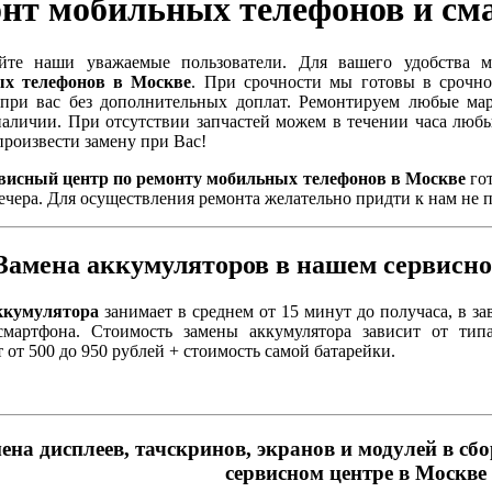
нт мобильных телефонов и см
уйте наши уважаемые пользователи. Для вашего удобства
х телефонов в Москве
. При срочности мы готовы в срочно
 при вас без дополнительных доплат. Ремонтируем любые ма
наличии. При отсутствии запчастей можем в течении часа любы
произвести замену при Вас!
висный центр по ремонту мобильных телефонов в Москве
гот
вечера. Для осуществления ремонта желательно придти к нам не по
Замена аккумуляторов в нашем сервисно
ккумулятора
занимает в среднем от 15 минут до получаса, в з
мартфона. Стоимость замены аккумулятора зависит от тип
т от 500 до 950 рублей + стоимость самой батарейки.
ена дисплеев, тачскринов, экранов и модулей в сб
сервисном центре в Москве