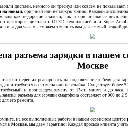
азбили дисплей, немного он треснул или совсем не показывает, 
н на новый
, оригинал или неплохую копию. Каждый дисплейны
м вам как недорогие аналоги, так и оригинальные дисплей
 но некоторые дисплеи с OLED технологией или Super AmoL
ов и за два часа мы сможем заменить вам даже самый редкий ди
ена разъема зарядки в нашем с
Москве
телефон перестал реагировать на подключение кабеля для зар
рядки и требуется его замена или перепайка. Существует более 
 требуемый и произведем замену от 15-ти минут и до часа, 
 замены разъема для зарядки смартфона составляет от 900 до 2 
 для его ремонта.
омните, на все выполненные работы в нашем сервисном центре
мся в
Москве
, мы даем гарантию! Каждая просьба клиента учит