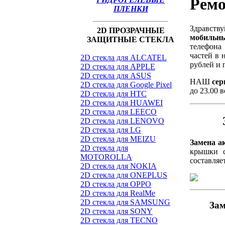
Ремо
ПЛЕНКИ
Здравств
2D ПРОЗРАЧНЫЕ
мобильны
ЗАЩИТНЫЕ СТЕКЛА
телефона
частей в 
2D стекла для ALCATEL
рублей и 
2D стекла для APPLE
2D стекла для ASUS
НАШ
сер
2D стекла для Google Pixel
до 23.00 
2D стекла для HTC
2D стекла для HUAWEI
2D стекла для LEECO
2D стекла для LENOVO
2D стекла для LG
2D стекла для MEIZU
Замена а
2D стекла для
крышки с
MOTOROLLA
составляе
2D стекла для NOKIA
2D стекла для ONEPLUS
2D стекла для OPPO
2D стекла для RealMe
2D стекла для SAMSUNG
Зам
2D стекла для SONY
2D стекла для TECNO