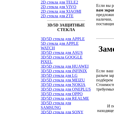
2D стекла для TELE2
Если вы р
2D стекла для VIVO
вам экра
2D стекла для XIAOMI
предложи
2D стекла для ZTE
наличии,
поставщик
3D/5D ЗАЩИТНЫЕ
СТЕКЛА
3D/5D стекла для APPLE
5D стекла для APPLE
Зам
WATCH
3D/5D стекла для ASUS
3D/5D стекла GOOGLE
PIXEL
3D/5D стекла для HUAWEI
Если ваш 
3D/5D стекла для iNFINIX
разъем за
3D/5D стекла для LG
подберем
3D/5D стекла для MEIZU
Стоимость
3D/5D стекла для NOKIA
требуемых
3D/5D стекла для ONEPLUS
3D/5D стекла для OPPO
3D/5D стекла для REALME
3D/5D стекла для
И п
SAMSUNG
находяще
3D/5D стекла для SONY