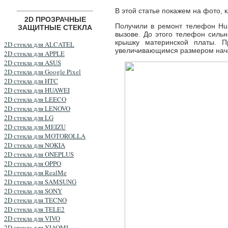
В этой статье покажем на фото,
2D ПРОЗРАЧНЫЕ
Получили в ремонт телефон Hu
ЗАЩИТНЫЕ СТЕКЛА
вызове. До этого телефон сильн
крышку материнской платы. П
2D стекла для ALCATEL
увеличивающимся размером нача
2D стекла для APPLE
2D стекла для ASUS
2D стекла для Google Pixel
2D стекла для HTC
2D стекла для HUAWEI
2D стекла для LEECO
2D стекла для LENOVO
2D стекла для LG
2D стекла для MEIZU
2D стекла для MOTOROLLA
2D стекла для NOKIA
2D стекла для ONEPLUS
2D стекла для OPPO
2D стекла для RealMe
2D стекла для SAMSUNG
2D стекла для SONY
2D стекла для TECNO
2D стекла для TELE2
2D стекла для VIVO
2D стекла для XIAOMI