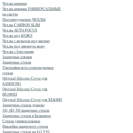
Чехлы-книжки
Чехлы-книжки УНИВЕРСАЛЬНЫЕ
на скотче
Противоударные ЧЕХЛЫ
Чехлы CARBON SLIM
Чехлы AUTO FOCUS
Чехлы под КОЖУ
Чехлы с кольцом под магнит
Чехлы под змеиную кожу
Чехлы с блестками
Защитные пленки
Защитные стекла
Ультрафиолето-отверждаемые
стекла
Original Silicone Cover для
SAMSUNG
Original Silicone Cover для
HUAWEI
Original Silicone Cover для XIAOMI
Защитные стекла дешево
3D, 4D, 5D защитные стекла
Защитные стекла в Балашихе
Стекла универсальные
Наклейка защитного стекла
Защитные стекла на LG V30