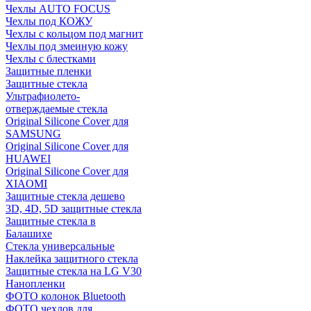
Чехлы AUTO FOCUS
Чехлы под КОЖУ
Чехлы с кольцом под магнит
Чехлы под змеиную кожу
Чехлы с блестками
Защитные пленки
Защитные стекла
Ультрафиолето-
отверждаемые стекла
Original Silicone Cover для
SAMSUNG
Original Silicone Cover для
HUAWEI
Original Silicone Cover для
XIAOMI
Защитные стекла дешево
3D, 4D, 5D защитные стекла
Защитные стекла в
Балашихе
Стекла универсальные
Наклейка защитного стекла
Защитные стекла на LG V30
Нанопленки
ФОТО колонок Bluetooth
ФOTO чехлов для