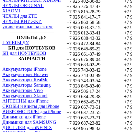
ЧЕХЛЫ-КНИЖКИ XIAOMI
+7 925 402-36-83
+7 
ЧЕХЛЫ ORIGINAL
+7 925 726-47-47
+7 
XIAOMI
+7 925 815-28-79
+7 
ЧЕХЛЫ для ZTE
+7 925 841-17-17
+7 
ЧЕХЛЫ-КНИЖКИ
+7 925 860-58-58
+7 
универсальные на скотче
+7 926 003-37-15
+7 
+7 926 012-33-41
+7 
ПУЛЬТЫ Д/У
+7 926 088-43-32
+7 
ПУЛЬТЫ ДУ
+7 926 472-84-84
+7 
БП для НОУТБУКОВ
+7 926 645-69-22
+7 
БП для НОУТБУКОВ
+7 926 661-37-49
+7 
ЗАПЧАСТИ
+7 926 676-89-04
+7 
+7 926 683-02-29
+7 
Аккумуляторы iPhone
+7 926 743-03-42
+7 
Аккумуляторы Huawei
+7 926 743-03-49
+7 
Аккумуляторы RealMe
+7 926 743-03-54
+7 
Аккумуляторы Samsung
+7 928 845-83-40
+7 
Аккумуляторы Vivo
+7 929 506-17-24
+7 
Аккумуляторы Xiaomi
+7 929 634-29-38
+7 
АНТЕННЫ для iPhone
+7 929 662-49-71
+7 
СКОБЫ и винты для iPhone
+7 929 667-73-51
+7 
ВИБРОМОТОРЫ для iPhone
+7 929 687-23-55
+7 
Динамики для iPhone
+7 929 687-23-71
+7 
Динамики для SAMSUNG
+7 929 687-23-82
+7 
ДИСПЛЕИ для iNFINIX
+7 929 965-98-32
+7 