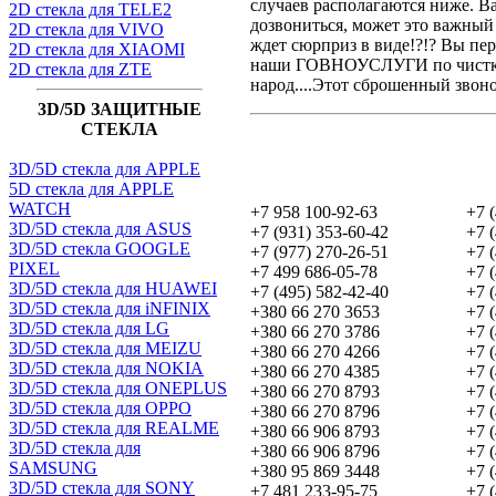
случаев располагаются ниже. Ва
2D стекла для TELE2
дозвониться, может это важный к
2D стекла для VIVO
ждет сюрприз в виде!?!? Вы п
2D стекла для XIAOMI
наши ГОВНОУСЛУГИ по чистке в
2D стекла для ZTE
народ....Этот сброшенный зво
3D/5D ЗАЩИТНЫЕ
СТЕКЛА
3D/5D стекла для APPLE
5D стекла для APPLE
WATCH
+7 958 100-92-63
+7 
3D/5D стекла для ASUS
+7 (931) 353-60-42
+7 
3D/5D стекла GOOGLE
+7 (977) 270-26-51
+7 
PIXEL
+7 499 686-05-78
+7 
3D/5D стекла для HUAWEI
+7 (495) 582-42-40
+7 
3D/5D стекла для iNFINIX
+380 66 270 3653
+7 
3D/5D стекла для LG
+380 66 270 3786
+7 
3D/5D стекла для MEIZU
+380 66 270 4266
+7 
3D/5D стекла для NOKIA
+380 66 270 4385
+7 
3D/5D стекла для ONEPLUS
+380 66 270 8793
+7 
3D/5D стекла для OPPO
+380 66 270 8796
+7 
3D/5D стекла для REALME
+380 66 906 8793
+7 
3D/5D стекла для
+380 66 906 8796
+7 
SAMSUNG
+380 95 869 3448
+7 
3D/5D стекла для SONY
+7 481 233-95-75
+7 