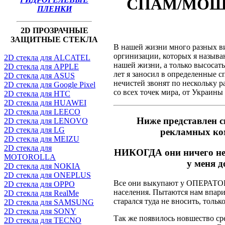
СПАМ/МОШ
ПЛЕНКИ
2D ПРОЗРАЧНЫЕ
ЗАЩИТНЫЕ СТЕКЛА
В нашей жизни много разных ви
оргинизации, которых я назыв
2D стекла для ALCATEL
нашей жизни, а только высосать
2D стекла для APPLE
лет я заносил в определенные с
2D стекла для ASUS
нечистей звонят по нескольку 
2D стекла для Google Pixel
со всех точек мира, от Украины
2D стекла для HTC
2D стекла для HUAWEI
2D стекла для LEECO
Ниже представлен с
2D стекла для LENOVO
2D стекла для LG
рекламных ко
2D стекла для MEIZU
2D стекла для
НИКОГДА они ничего не
MOTOROLLA
у меня
2D стекла для NOKIA
2D стекла для ONEPLUS
Все они выкупают у ОПЕРАТОР
2D стекла для OPPO
населения. Пытаются нам впари
2D стекла для RealMe
старался туда не вносить, тол
2D стекла для SAMSUNG
2D стекла для SONY
Так же появилось новшество с
2D стекла для TECNO