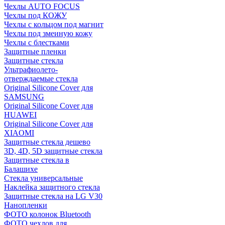
Чехлы AUTO FOCUS
Чехлы под КОЖУ
Чехлы с кольцом под магнит
Чехлы под змеиную кожу
Чехлы с блестками
Защитные пленки
Защитные стекла
Ультрафиолето-
отверждаемые стекла
Original Silicone Cover для
SAMSUNG
Original Silicone Cover для
HUAWEI
Original Silicone Cover для
XIAOMI
Защитные стекла дешево
3D, 4D, 5D защитные стекла
Защитные стекла в
Балашихе
Стекла универсальные
Наклейка защитного стекла
Защитные стекла на LG V30
Нанопленки
ФОТО колонок Bluetooth
ФOTO чехлов для