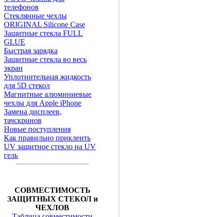
телефонов
Стеклянные чехлы
ORIGINAL Silicone Case
Защитные стекла FULL
GLUE
Быстрая зарядка
Защитные стекла во весь
экран
Уплотнительная жидкость
для 5D стекол
Магнитные алюминиевые
чехлы для Apple iPhone
Замена дисплеев,
тачскринов
Новые поступления
Как правильно приклеить
UV защитное стекло на UV
гель
СОВМЕСТИМОСТЬ
ЗАЩИТНЫХ СТЕКОЛ и
ЧЕХЛОВ
Таблица совместимости