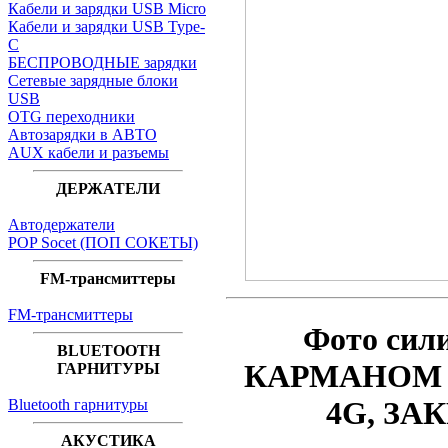
Кабели и зарядки USB Micro
Кабели и зарядки USB Type-
C
БЕСПРОВОДНЫЕ зарядки
Сетевые зарядные блоки
USB
OTG переходники
Автозарядки в АВТО
AUX кабели и разъемы
ДЕРЖАТЕЛИ
Автодержатели
POP Socet (ПОП СОКЕТЫ)
FM-трансмиттеры
FM-трансмиттеры
Фото
сил
BLUETOOTH
КАРМАНОМ по
ГАРНИТУРЫ
4G
, ЗА
Bluetooth гарнитуры
АКУСТИКА