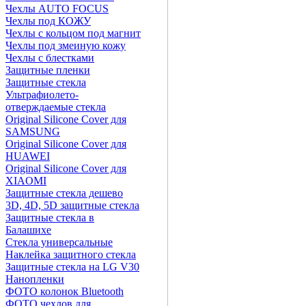
Чехлы AUTO FOCUS
Чехлы под КОЖУ
Чехлы с кольцом под магнит
Чехлы под змеиную кожу
Чехлы с блестками
Защитные пленки
Защитные стекла
Ультрафиолето-
отверждаемые стекла
Original Silicone Cover для
SAMSUNG
Original Silicone Cover для
HUAWEI
Original Silicone Cover для
XIAOMI
Защитные стекла дешево
3D, 4D, 5D защитные стекла
Защитные стекла в
Балашихе
Стекла универсальные
Наклейка защитного стекла
Защитные стекла на LG V30
Нанопленки
ФОТО колонок Bluetooth
ФOTO чехлов для